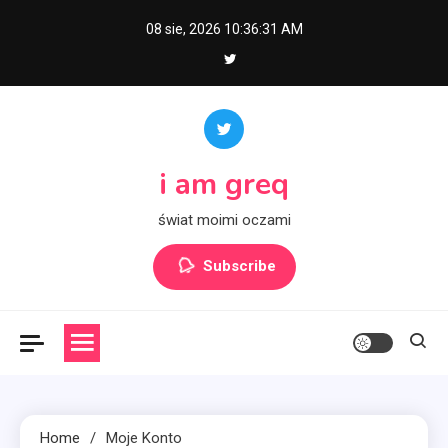
Skip
08 sie, 2026
10:36:31 AM
to
content
i am greq
świat moimi oczami
Subscribe
Home
Moje Konto